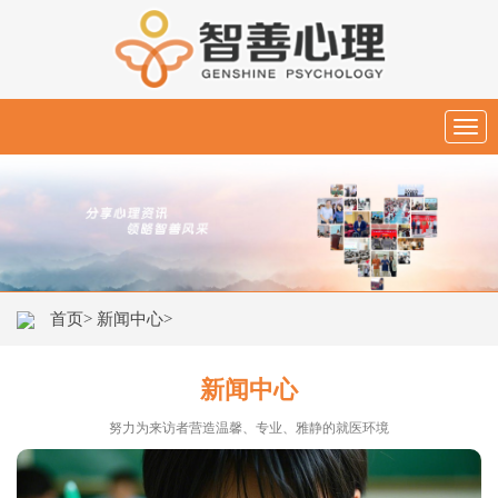
Togg
navig
首页>
新闻中心>
新闻中心
努力为来访者营造温馨、专业、雅静的就医环境