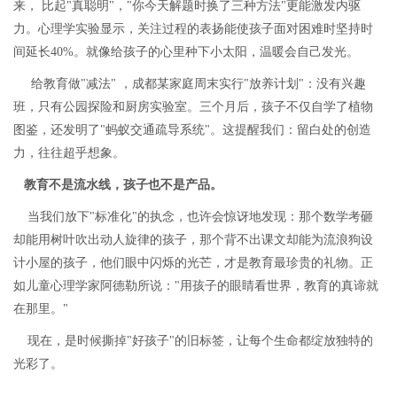
来， 比起"真聪明"，"你今天解题时换了三种方法"更能激发内驱
力。心理学实验显示，关注过程的表扬能使孩子面对困难时坚持时
间延长40%。就像给孩子的心里种下小太阳，温暖会自己发光。
给教育做"减法" ，成都某家庭周末实行"放养计划"：没有兴趣
班，只有公园探险和厨房实验室。三个月后，孩子不仅自学了植物
图鉴，还发明了"蚂蚁交通疏导系统"。这提醒我们：留白处的创造
力，往往超乎想象。
教育不是流水线，孩子也不是产品。
当我们放下"标准化"的执念，也许会惊讶地发现：那个数学考砸
却能用树叶吹出动人旋律的孩子，那个背不出课文却能为流浪狗设
计小屋的孩子，他们眼中闪烁的光芒，才是教育最珍贵的礼物。正
如儿童心理学家阿德勒所说："用孩子的眼睛看世界，教育的真谛就
在那里。"
现在，是时候撕掉"好孩子"的旧标签，让每个生命都绽放独特的
光彩了。