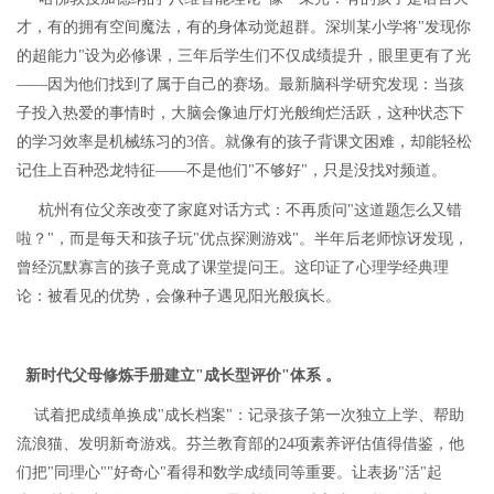
才，有的拥有空间魔法，有的身体动觉超群。深圳某小学将
"
发现你
的超能力
"
设为必修课，三年后学生们不仅成绩提升，眼里更有了光
——因为他们找到了属于自己的赛场。
最新脑科学研究发现：当孩
子投入热爱的事情时，大脑会像迪厅灯光般绚烂活跃，这种状态下
的学习效率是机械练习的3倍。就像有的孩子背课文困难，却能轻松
记住上百种恐龙特征——不是他们"不够好"，只是没找对频道。
杭州有位父亲改变了家庭对话方式：不再质问
"
这道题怎么又错
啦？
"
，而是每天和孩子玩
"
优点探测游戏
"
。半年后老师惊讶发现，
曾经沉默寡言的孩子竟成了课堂提问王。这印证了心理学经典理
论：被看见的优势，会像种子遇见阳光般疯长。
新时代父母修炼手册建立"成长型评价"体系 。
试着把成绩单换成"成长档案"：记录孩子第一次独立上学、帮助
流浪猫、发明新奇游戏。芬兰教育部的24项素养评估值得借鉴，他
们把"同理心""好奇心"看得和数学成绩同等重要。让表扬"活"起