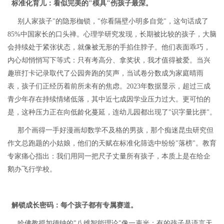
标准化育儿：看似完美的
"
模具
"
伤孩子最深。
别人家孩子
"
的隐形枷锁，
"你看隔壁小明多自觉"，这句话成了
85%中国家长的口头禅。心理学研究发现，长期被比较的孩子，大脑
会持续处于紧张状态，就像被无形的手掐住脖子。他们表面乖巧，
内心却悄悄写下等式：只有考高分、拿奖状，我才值得被爱。当兴
趣班打卡记录取代了公园奔跑的笑声，当试卷分数成为家庭晴雨
表，孩子们正经历着前所未有的焦虑。2023年数据显示，超过三成
青少年存在持续情绪低落，其中近七成因学业压力过大。更可怕的
是，这种压力正在向低龄化蔓延，连幼儿园都出现了"识字量比拼"。
那个画得一手好漫画却数学不及格的男孩，那个痴迷昆虫研究但
作文总跑题的小姑娘，他们的天赋在标准化筛选中纷纷"落榜"。教育
专家痛心指出：我们用同一把尺子丈量所有孩子，本质上是在给企
鹅办飞行学校。
解锁成长密码：每个孩子都有专属赛道。
哈佛教授加德纳的
"
八维智能理论
"
像一束光：有的孩子是语言天