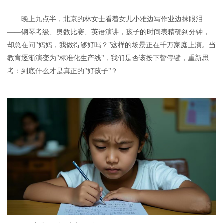
晚上九点半，北京的林女士看着女儿小雅边写作业边抹眼泪
——钢琴考级、奥数比赛、英语演讲，孩子的时间表精确到分钟，
却总在问
"
妈妈，我做得够好吗？
"
这样的场景正在千万家庭上演。当
教育逐渐演变为
"
标准化生产线
"
，我们是否该按下暂停键，重新思
考：到底什么才是真正的
"
好孩子
"
？