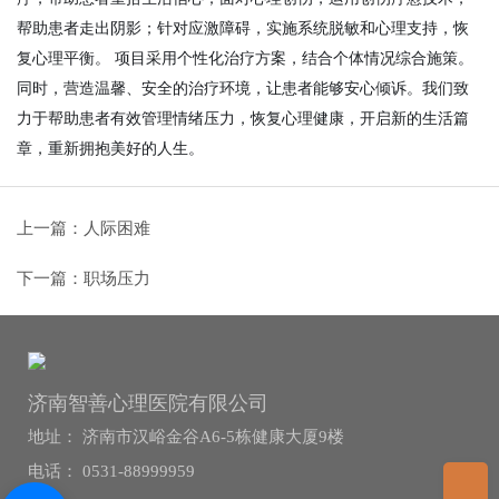
帮助患者走出阴影；针对应激障碍，实施系统脱敏和心理支持，恢
复心理平衡。 项目采用个性化治疗方案，结合个体情况综合施策。
同时，营造温馨、安全的治疗环境，让患者能够安心倾诉。我们致
力于帮助患者有效管理情绪压力，恢复心理健康，开启新的生活篇
章，重新拥抱美好的人生。
上一篇：人际困难
下一篇：职场压力
济南智善心理医院有限公司
地址： 济南市汉峪金谷A6-5栋健康大厦9楼
电话： 0531-88999959
T