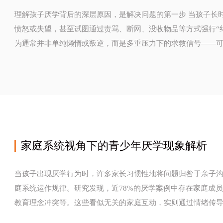
理解孩子厌学背后的深层原因，是解决问题的第一步 当孩子长时间拒绝上学时，许多家长的第一反应往往是
愤怒或失望，甚至试图通过责骂、断网、没收物品等方式强行“
为通常并非单纯懒惰或叛逆，而是多重压力下的求救信号——
或是未被察觉的心理...
家庭系统视角下的青少年厌学现象解析
当孩子出现厌学行为时，许多家长习惯性地将问题归咎于亲子
庭系统运作规律。研究发现，近78%的厌学案例中存在家庭成
教育理念冲突等。这些看似无关的家庭互动，实则通过情绪传导链持续
的教...