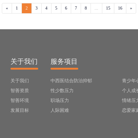
«
1
2
3
4
5
6
7
8
...
15
16
»
关于我们
服务项目
关于我们
中西医结合防治抑郁
青少年
智善资质
性少数压力
个人成
智善环境
职场压力
情绪压
发展目标
人际困难
恋爱家